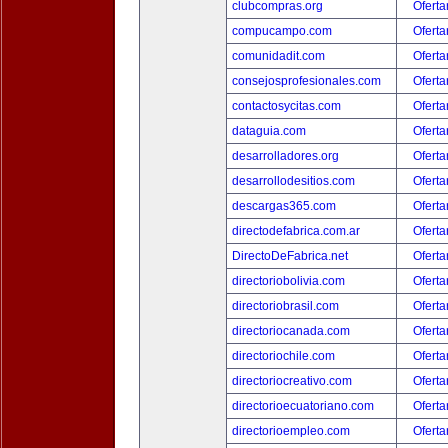
clubcompras.org
Oferta
compucampo.com
Oferta
comunidadit.com
Oferta
consejosprofesionales.com
Oferta
contactosycitas.com
Oferta
dataguia.com
Oferta
desarrolladores.org
Oferta
desarrollodesitios.com
Oferta
descargas365.com
Oferta
directodefabrica.com.ar
Oferta
DirectoDeFabrica.net
Oferta
directoriobolivia.com
Oferta
directoriobrasil.com
Oferta
directoriocanada.com
Oferta
directoriochile.com
Oferta
directoriocreativo.com
Oferta
directorioecuatoriano.com
Oferta
directorioempleo.com
Oferta