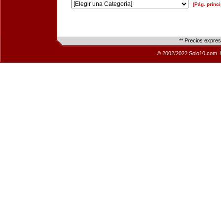
[Pág. princi
** Precios expre
© 2002/2022 Solo10.com