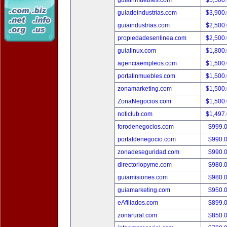
guiainmuebles.com
$5,500
guiadeindustrias.com
$3,900
guiaindustrias.com
$2,500
propiedadesenlinea.com
$2,500
guialinux.com
$1,800
agenciaempleos.com
$1,500
portalinmuebles.com
$1,500
zonamarketing.com
$1,500
ZonaNegocios.com
$1,500
noticlub.com
$1,497
forodenegocios.com
$999.
portaldenegocio.com
$990.
zonadeseguridad.com
$990.
directoriopyme.com
$980.
guiamisiones.com
$980.
guiamarketing.com
$950.
eAfiliados.com
$899.
zonarural.com
$850.