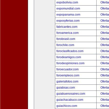
expobolivia.com
Oferta
expomundial.com
Oferta
expopanama.com
Oferta
exposyferias.com
Oferta
fabricantes.com
Oferta
foroamerica.com
Oferta
forobrasil.com
Oferta
forochile.com
Oferta
foroclasificados.com
Oferta
forodeamigos.com
Oferta
forodeopiniones.com
Oferta
foroecuador.com
Oferta
foroempleos.com
Oferta
galeriafotos.com
Oferta
guiabsas.com
Oferta
guiabuenosaires.com
Oferta
guiachacabuco.com
Oferta
guiachicos.com
Oferta