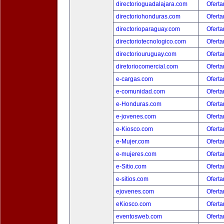
directorioguadalajara.com
Oferta
directoriohonduras.com
Oferta
directorioparaguay.com
Oferta
directoriotecnologico.com
Oferta
directoriouruguay.com
Oferta
diretoriocomercial.com
Oferta
e-cargas.com
Oferta
e-comunidad.com
Oferta
e-Honduras.com
Oferta
e-jovenes.com
Oferta
e-Kiosco.com
Oferta
e-Mujer.com
Oferta
e-mujeres.com
Oferta
e-Sitio.com
Oferta
e-sitios.com
Oferta
ejovenes.com
Oferta
eKiosco.com
Oferta
eventosweb.com
Oferta