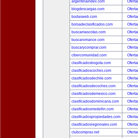
argentinaindex.com
Oferta
blogdescargas.com
Oferta
bodasweb.com
Oferta
bolsadeclasificados.com
Oferta
buscamascotas.com
Oferta
buscaromance.com
Oferta
buscarycomprar.com
Oferta
cibercomunidad.com
Oferta
clasificadosbogota.com
Oferta
clasificadoscoches.com
Oferta
clasificadosdechile.com
Oferta
clasificadosdecoches.com
Oferta
clasificadosdemexico.com
Oferta
clasificadosdominicana.com
Oferta
clasificadosmedellin.com
Oferta
clasificadospropiedades.com
Oferta
clasificadosregionales.com
Oferta
clubcompras.net
Oferta