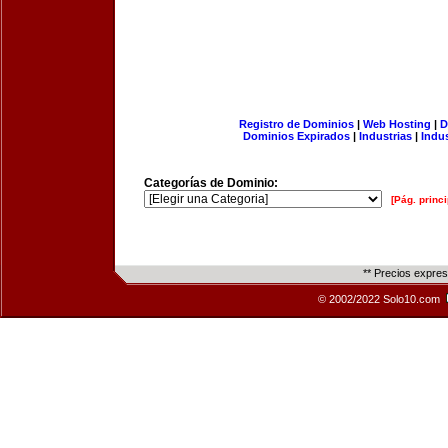
Registro de Dominios
|
Web Hosting
|
D
Dominios Expirados
|
Industrias
|
Indu
Categorías de Dominio:
[Pág. princi
** Precios expre
© 2002/2022 Solo10.com