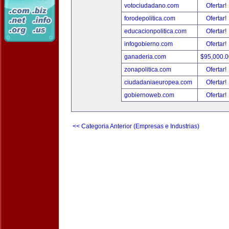
votociudadano.com
Ofertar!
forodepolitica.com
Ofertar!
educacionpolitica.com
Ofertar!
infogobierno.com
Ofertar!
ganaderia.com
$95,000.
zonapolitica.com
Ofertar!
ciudadaniaeuropea.com
Ofertar!
gobiernoweb.com
Ofertar!
<< Categoria Anterior (Empresas e Industrias)