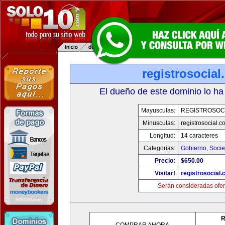
registrosocia
El dueño de este dominio lo ha
Mayusculas:
REGISTROSOC
Minusculas:
registrosocial.c
Longitud:
14 caracteres
Categorias:
Gobierno
,
Soci
Precio:
$650.00
Visitar!
registrosocial
Serán consideradas ofer
R