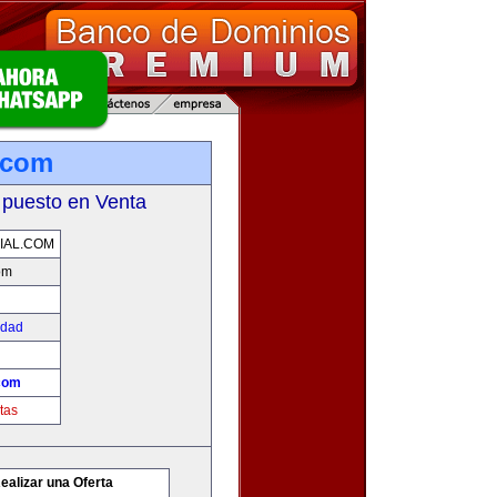
l.com
 puesto en Venta
IAL.COM
om
edad
.com
tas
ealizar una Oferta