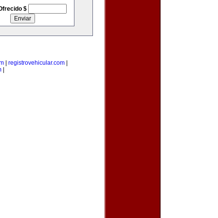
Ofrecido $
om
|
registrovehicular.com
|
m
|