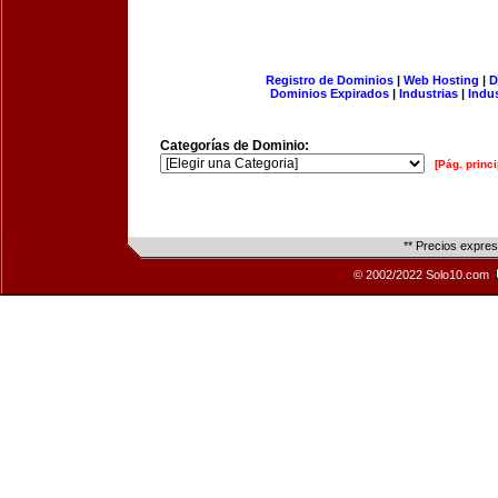
Registro de Dominios
|
Web Hosting
|
D
Dominios Expirados
|
Industrias
|
Indu
Categorías de Dominio:
[Pág. princi
** Precios expre
© 2002/2022 Solo10.com