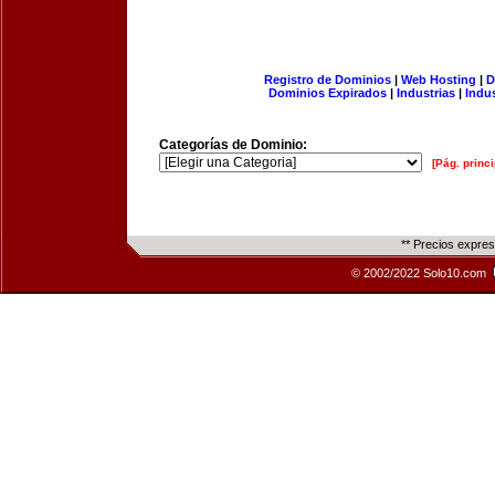
Registro de Dominios
|
Web Hosting
|
D
Dominios Expirados
|
Industrias
|
Indu
Categorías de Dominio:
[Pág. princi
** Precios expre
© 2002/2022 Solo10.com