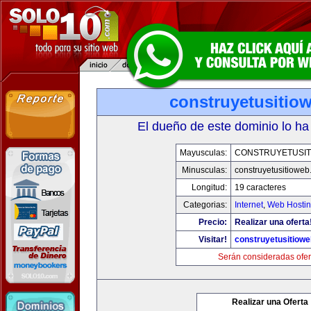
construyetusitio
El dueño de este dominio lo ha
Mayusculas:
CONSTRUYETUSIT
Minusculas:
construyetusitiowe
Longitud:
19 caracteres
Categorias:
Internet
,
Web Hostin
Precio:
Realizar una oferta
Visitar!
construyetusitiow
Serán consideradas ofer
Realizar una Oferta