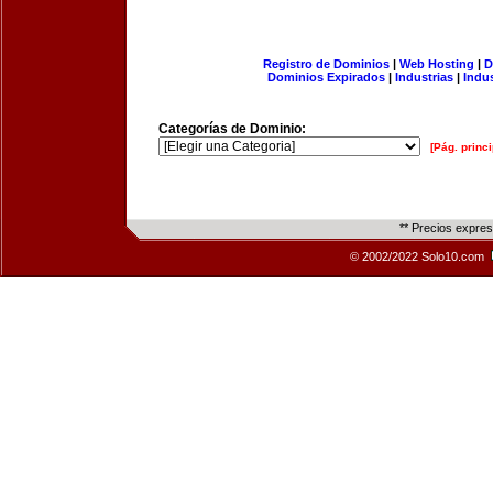
Registro de Dominios
|
Web Hosting
|
D
Dominios Expirados
|
Industrias
|
Indu
Categorías de Dominio:
[Pág. princi
** Precios expre
© 2002/2022 Solo10.com