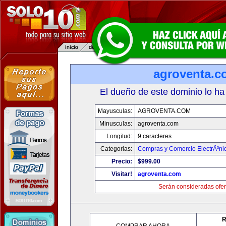
agroventa.c
El dueño de este dominio lo ha
Mayusculas:
AGROVENTA.COM
Minusculas:
agroventa.com
Longitud:
9 caracteres
Categorias:
Compras y Comercio ElectrÃ³ni
Precio:
$999.00
Visitar!
agroventa.com
Serán consideradas ofer
R