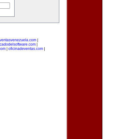
ventasvenezuela.com
|
cadodelsoftware.com
|
com
|
oficinadeventas.com
|