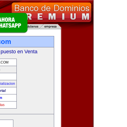
.com
 puesto en Venta
.COM
m
ializacion
rta!
om
tas