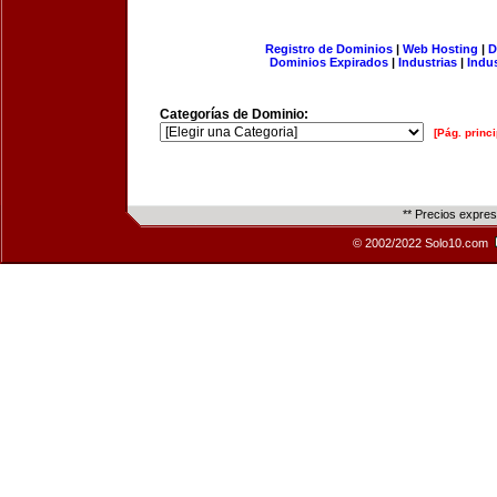
Registro de Dominios
|
Web Hosting
|
D
Dominios Expirados
|
Industrias
|
Indu
Categorías de Dominio:
[Pág. princi
** Precios expre
© 2002/2022 Solo10.com