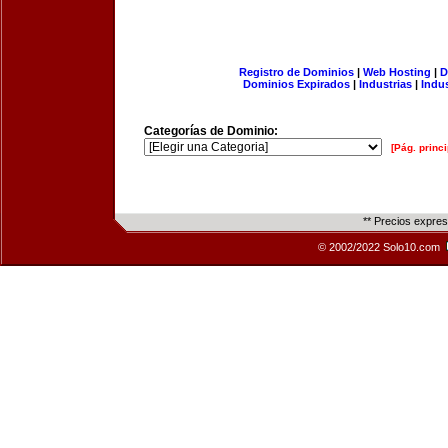
Registro de Dominios
|
Web Hosting
|
D
Dominios Expirados
|
Industrias
|
Indu
Categorías de Dominio:
[Pág. princi
** Precios expre
© 2002/2022 Solo10.com