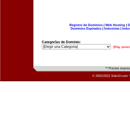
Registro de Dominios
|
Web Hosting
|
D
Dominios Expirados
|
Industrias
|
Indu
Categorías de Dominio:
[Pág. princi
** Precios expre
© 2002/2022 Solo10.com