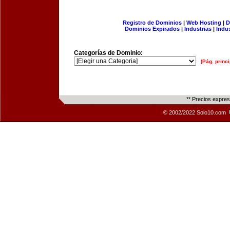
Registro de Dominios
|
Web Hosting
|
D
Dominios Expirados
|
Industrias
|
Indu
Categorías de Dominio:
[Pág. princi
** Precios expre
© 2002/2022 Solo10.com