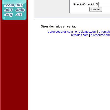
Precio Ofrecido $
Otros dominios en venta:
eproveedores.com
|
e-reclamos.com
|
e-remat
remates.com
|
e-reservacion