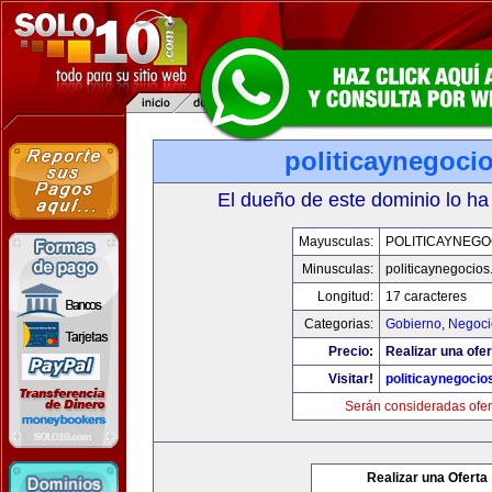
politicaynegoci
El dueño de este dominio lo ha
Mayusculas:
POLITICAYNEGO
Minusculas:
politicaynegocio
Longitud:
17 caracteres
Categorias:
Gobierno
,
Negoci
Precio:
Realizar una ofer
Visitar!
politicaynegoci
Serán consideradas ofer
Realizar una Oferta