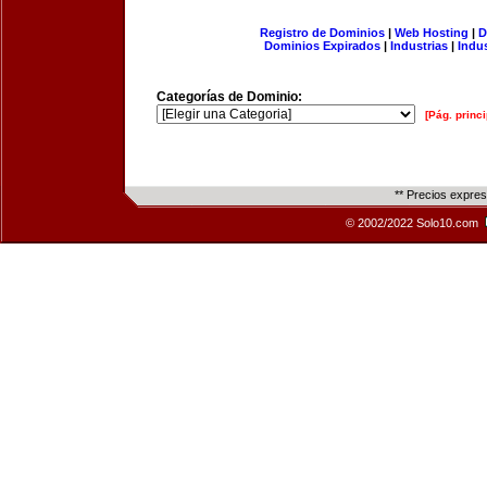
Registro de Dominios
|
Web Hosting
|
D
Dominios Expirados
|
Industrias
|
Indu
Categorías de Dominio:
[Pág. princi
** Precios expre
© 2002/2022 Solo10.com