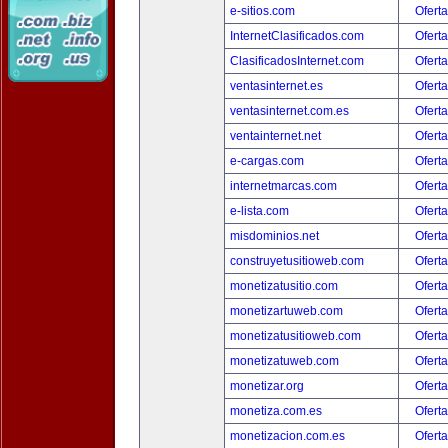
e-sitios.com
Oferta
InternetClasificados.com
Oferta
ClasificadosInternet.com
Oferta
ventasinternet.es
Oferta
ventasinternet.com.es
Oferta
ventainternet.net
Oferta
e-cargas.com
Oferta
internetmarcas.com
Oferta
e-lista.com
Oferta
misdominios.net
Oferta
construyetusitioweb.com
Oferta
monetizatusitio.com
Oferta
monetizartuweb.com
Oferta
monetizatusitioweb.com
Oferta
monetizatuweb.com
Oferta
monetizar.org
Oferta
monetiza.com.es
Oferta
monetizacion.com.es
Oferta