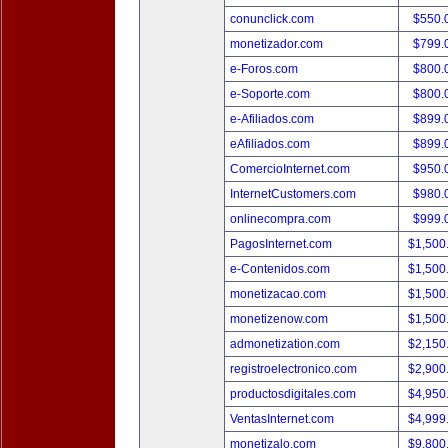
conunclick.com
$550.
monetizador.com
$799.
e-Foros.com
$800.
e-Soporte.com
$800.
e-Afiliados.com
$899.
eAfiliados.com
$899.
ComercioInternet.com
$950.
InternetCustomers.com
$980.
onlinecompra.com
$999.
PagosInternet.com
$1,500
e-Contenidos.com
$1,500
monetizacao.com
$1,500
monetizenow.com
$1,500
admonetization.com
$2,150
registroelectronico.com
$2,900
productosdigitales.com
$4,950
VentasInternet.com
$4,999
monetizalo.com
$9,800