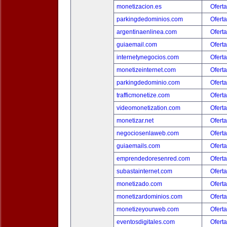
monetizacion.es
Oferta
parkingdedominios.com
Oferta
argentinaenlinea.com
Oferta
guiaemail.com
Oferta
internetynegocios.com
Oferta
monetizeinternet.com
Oferta
parkingdedominio.com
Oferta
trafficmonetize.com
Oferta
videomonetization.com
Oferta
monetizar.net
Oferta
negociosenlaweb.com
Oferta
guiaemails.com
Oferta
emprendedoresenred.com
Oferta
subastainternet.com
Oferta
monetizado.com
Oferta
monetizardominios.com
Oferta
monetizeyourweb.com
Oferta
eventosdigitales.com
Oferta