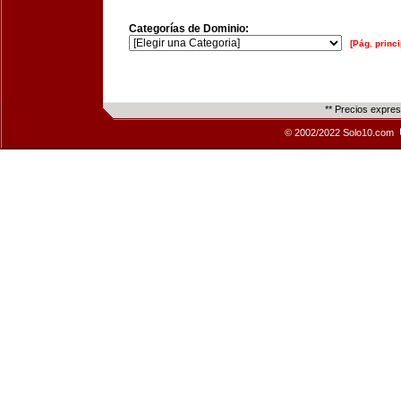
Categorías de Dominio:
[Pág. princi
** Precios expre
© 2002/2022 Solo10.com